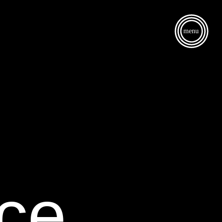
menu
nce